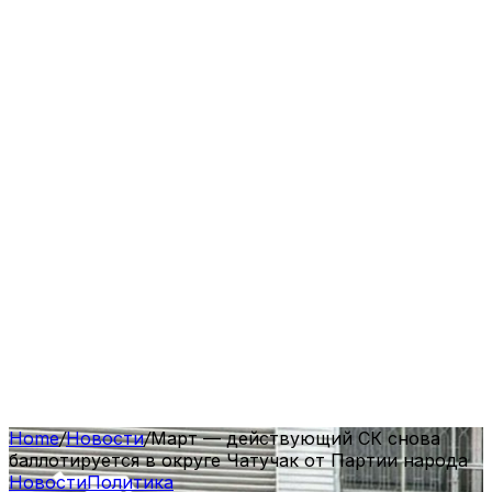
Home
/
Новости
/
Март — действующий СК снова
баллотируется в округе Чатучак от Партии народа
Новости
Политика