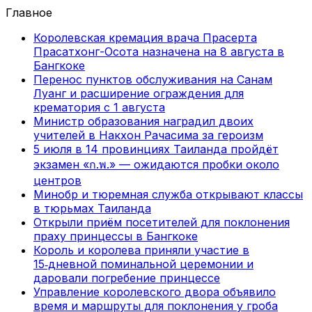
Главное
Королевская кремация врача Прасерта
Прасатхонг-Осота назначена на 8 августа в
Бангкоке
Перенос пунктов обслуживания на Санам
Луанг и расширение ограждения для
крематория с 1 августа
Министр образования наградил двоих
учителей в Накхон Рачасима за героизм
5 июля в 14 провинциях Таиланда пройдёт
экзамен «ก.พ.» — ожидаются пробки около
центров
Минобр и тюремная служба открывают классы
в тюрьмах Таиланда
Открыли приём посетителей для поклонения
праху принцессы в Бангкоке
Король и королева приняли участие в
15‑дневной поминальной церемонии и
даровали погребение принцессе
Управление королевского двора объявило
время и маршруты для поклонения у гроба