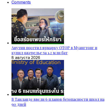
Comments
Анутин посетил ярмарку OTOP в Муангтонг и
купил ожерелье за 1,2 млн бат
8 августа 2026
В Таиланде ввели 6 планов безопасности школ на
90 дней