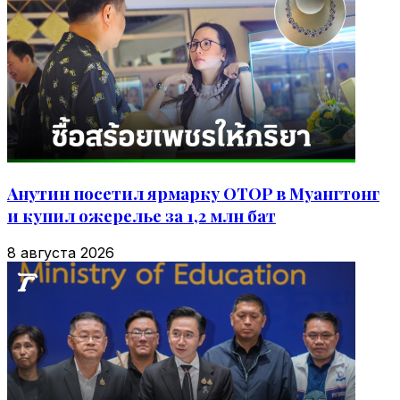
Анутин посетил ярмарку OTOP в Муангтонг
и купил ожерелье за 1,2 млн бат
8 августа 2026