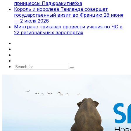
принцессы Паджракитиябха
Король и королева Таиланда совершат
государственный визит во Францию 28 июня
— 2 июля 2026
Минтранс приказал провести учения по ЧС в
22 региональных аэропортах
Facebook
X
vk.com
Telegram
Search
for