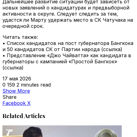
Дальнейшее развитие ситуации будет зависеть от
новых заявлений о кандидатурах и предвыборной
активности в округе. Следует следить за тем,
удастся ли Марту удержать место в СК Чатучака на
очередной срок.
Читать также:
• Список кандидатов на пост губернатора Бангкока
и 50 кандидатов СК от Партии народа (ссылка)
• Представление «Джо Чайватта» как кандидата в
губернаторы с кампанией «Простой Бангкок»
(ссылка)
17 мая 2026
0
159
2 minutes read
Show More
Share
VKontakte
Odnoklassniki
WhatsApp
Telegram
Viber
Facebook
X
Related Articles