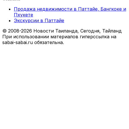
Продажа недвижимости в Паттайе, Бангкоке и
Пхукете
Экскурсии в Паттайе
© 2008-2026 Новости Таиланда, Сегодня, Тайланд
При использовании материалов гиперссылка на
sabai-sabai.ru обязательна.
Facebook
X
VKontakte
Odnoklassniki
WhatsApp
Telegram
Viber
Back
to
top
button