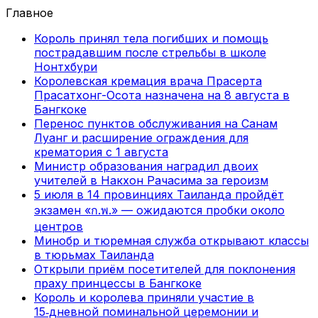
Главное
Король принял тела погибших и помощь
пострадавшим после стрельбы в школе
Нонтхбури
Королевская кремация врача Прасерта
Прасатхонг-Осота назначена на 8 августа в
Бангкоке
Перенос пунктов обслуживания на Санам
Луанг и расширение ограждения для
крематория с 1 августа
Министр образования наградил двоих
учителей в Накхон Рачасима за героизм
5 июля в 14 провинциях Таиланда пройдёт
экзамен «ก.พ.» — ожидаются пробки около
центров
Минобр и тюремная служба открывают классы
в тюрьмах Таиланда
Открыли приём посетителей для поклонения
праху принцессы в Бангкоке
Король и королева приняли участие в
15‑дневной поминальной церемонии и