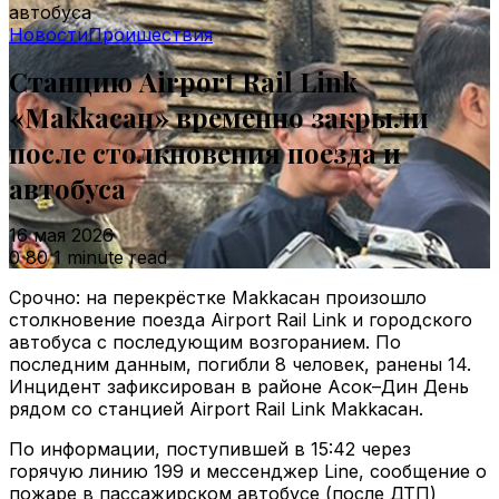
автобуса
Новости
Проишествия
Станцию Airport Rail Link
«Мakkaсан» временно закрыли
после столкновения поезда и
автобуса
16 мая 2026
0
80
1 minute read
Срочно: на перекрёстке Мakkaсан произошло
столкновение поезда Airport Rail Link и городского
автобуса с последующим возгоранием. По
последним данным, погибли 8 человек, ранены 14.
Инцидент зафиксирован в районе Асок–Дин День
рядом со станцией Airport Rail Link Мakkaсан.
По информации, поступившей в 15:42 через
горячую линию 199 и мессенджер Line, сообщение о
пожаре в пассажирском автобусе (после ДТП)