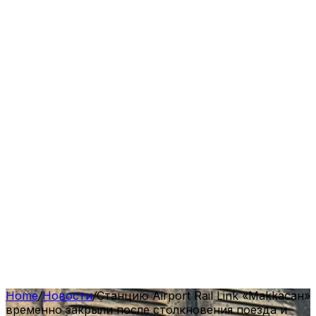
Home
/
Новости
/
Станцию Airport Rail Link «Мakkaсан»
временно закрыли после столкновения поезда и