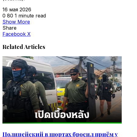
16 мая 2026
0
80
1 minute read
Show More
Share
VKontakte
Odnoklassniki
WhatsApp
Telegram
Viber
Facebook
X
Related Articles
Полицейский в шортах бросил приём у