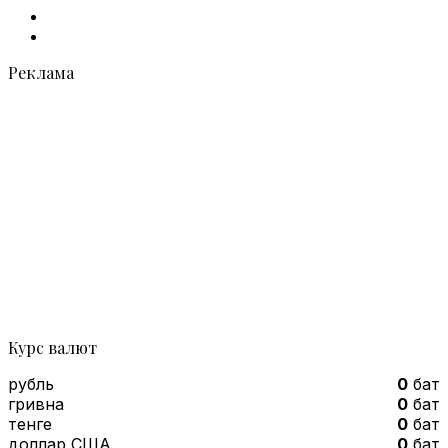
vk.com
Telegram
Реклама
Курс валют
рубль
0
бат
гривна
0
бат
тенге
0
бат
доллар США
0
бат