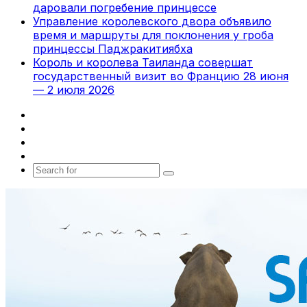
даровали погребение принцессе
Управление королевского двора объявило
время и маршруты для поклонения у гроба
принцессы Паджракитиябха
Король и королева Таиланда совершат
государственный визит во Францию 28 июня
— 2 июля 2026
Facebook
X
vk.com
Telegram
Search
for