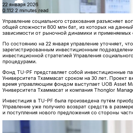
22 января 2026
0
112
2 minutes read
Управление социального страхования разъясняет во
общей сложности 800 млн бат, из которых на данный
зависимости от рыночной динамики и применяемых 
По состоянию на 22 января управление уточняет, чт
зарегистрированным инвестиционным подразделение
инвестиционной стратегией Управления социального
процедурами.
Фонд TU-PF представляет собой инвестиционные паи,
Университета Тхаммасат сроком на 30 лет. Проект в
время управляющим фондом выступает UOB Asset M
Университета Тхаммасат и компания Thonglor Managem
Инвестиция в TU-PF была произведена путём приобре
Управление уже получило возврат средств в размере
и поступления нового предложения со стороны частн