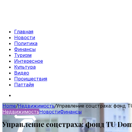
Главная
Новости
Политика
Финансы
Туризм
Интересное
Культура
Видео
Проишествия
Паттайя
Search
for
Home
/
Недвижимость
/
Управление соцстраха: фонд T
Недвижимость
Новости
Финансы
Управление соцстраха: фонд TU Dom