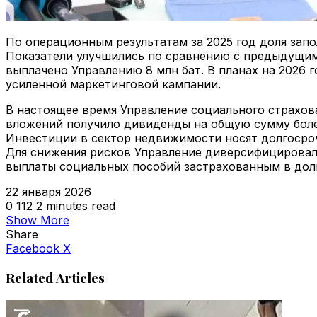
По операционным результатам за 2025 год доля зап
Показатели улучшились по сравнению с предыдущим 
выплачено Управлению 8 млн бат. В планах на 2026 
усиленной маркетинговой кампании.
В настоящее время Управление социального страхов
вложений получило дивиденды на общую сумму более 
Инвестиции в сектор недвижимости носят долгосроч
Для снижения рисков Управление диверсифицировал
выплаты социальных пособий застрахованным в дол
22 января 2026
0
112
2 minutes read
Show More
Share
VKontakte
Odnoklassniki
WhatsApp
Telegram
Viber
Facebook
X
Related Articles