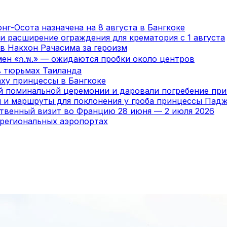
нг-Осота назначена на 8 августа в Бангкоке
и расширение ограждения для крематория с 1 августа
в Накхон Рачасима за героизм
мен «ก.พ.» — ожидаются пробки около центров
в тюрьмах Таиланда
ху принцессы в Бангкоке
ой поминальной церемонии и даровали погребение пр
я и маршруты для поклонения у гроба принцессы Пад
ственный визит во Францию 28 июня — 2 июля 2026
 региональных аэропортах