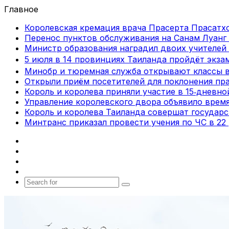
Главное
Королевская кремация врача Прасерта Прасатхо
Перенос пунктов обслуживания на Санам Луанг 
Министр образования наградил двоих учителей 
5 июля в 14 провинциях Таиланда пройдёт экза
Минобр и тюремная служба открывают классы 
Открыли приём посетителей для поклонения пра
Король и королева приняли участие в 15‑дневн
Управление королевского двора объявило врем
Король и королева Таиланда совершат государ
Минтранс приказал провести учения по ЧС в 22
Facebook
X
vk.com
Telegram
Search
for