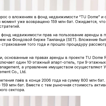
прос о вложениях в фонд недвижимости “TU Dome” и с
 момент уже возвращено 159 млн бат. Ожидается, что
стратегий.
о фонд недвижимости прав на пользование аренды в пр
м на Фондовой бирже Таиланда (SET). Вложение было
 страхования того года и прошло процедуру рассмо
 основанные на правах аренды в проекте TU Dome Res
ключает один 10-этажный апарт-отель, три 9-этажных
anagement, а управление имуществом осуществляют 
ent Co., Ltd.
тения паёв в конце 2006 года на сумму 800 млн бат.
 159 млн бат. Вместе с тем рыночная стоимость акти
ого сектора.