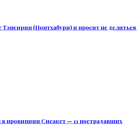
 Тэпсирин (Нонтхабури) и просит не делиться
н в провинции Сисакет — 11 пострадавших