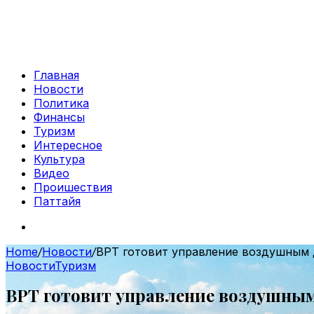
Главная
Новости
Политика
Финансы
Туризм
Интересное
Культура
Видео
Проишествия
Паттайя
Search
for
Home
/
Новости
/
ВРТ готовит управление воздушным 
Новости
Туризм
ВРТ готовит управление воздушным