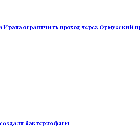
а Ирана ограничить проход через Ормузский 
 создали бактериофагы