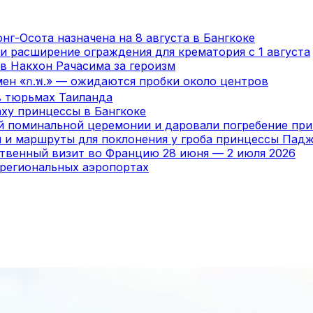
нг-Осота назначена на 8 августа в Бангкоке
и расширение ограждения для крематория с 1 августа
в Накхон Рачасима за героизм
мен «ก.พ.» — ожидаются пробки около центров
в тюрьмах Таиланда
ху принцессы в Бангкоке
ой поминальной церемонии и даровали погребение пр
я и маршруты для поклонения у гроба принцессы Пад
ственный визит во Францию 28 июня — 2 июля 2026
 региональных аэропортах