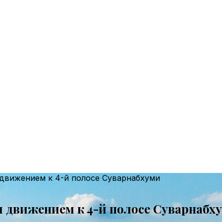
движением к 4-й полосе Суварнабхуми
 движением к 4-й полосе Суварнабх