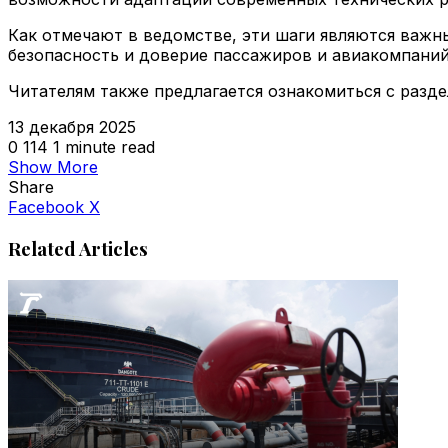
Как отмечают в ведомстве, эти шаги являются важ
безопасность и доверие пассажиров и авиакомпаний
Читателям также предлагается ознакомиться с разд
13 декабря 2025
0
114
1 minute read
Show More
Share
VKontakte
Odnoklassniki
WhatsApp
Telegram
Viber
Facebook
X
Related Articles