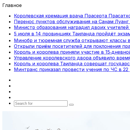
Главное
Королевская кремация врача Прасерта Прасатхо
Перенос пунктов обслуживания на Санам Луанг 
Министр образования наградил двоих учителей 
5 июля в 14 провинциях Таиланда пройдёт экза
Минобр и тюремная служба открывают классы 
Открыли приём посетителей для поклонения пра
Король и королева приняли участие в 15‑дневн
Управление королевского двора объявило врем
Король и королева Таиланда совершат государ
Минтранс приказал провести учения по ЧС в 22
Facebook
X
vk.com
Telegram
Search
for