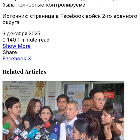
была полностью контролируема.
Источник: страница в Facebook войск 2‑го военного
округа.
3 декабря 2025
0
140
1 minute read
Show More
Share
VKontakte
Odnoklassniki
WhatsApp
Telegram
Viber
Facebook
X
Related Articles