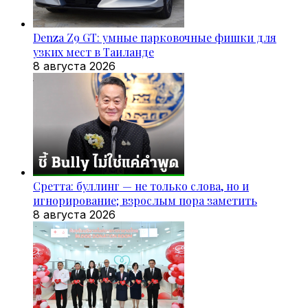
Denza Z9 GT: умные парковочные фишки для
узких мест в Таиланде
8 августа 2026
Сретта: буллинг — не только слова, но и
игнорирование; взрослым пора заметить
8 августа 2026