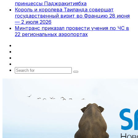
принцессы Паджракитиябха
Король и королева Таиланда совершат
государственный визит во Францию 28 июня
— 2 июля 2026
Минтранс приказал провести учения по ЧС в
22 региональных аэропортах
Facebook
X
vk.com
Telegram
Search
for