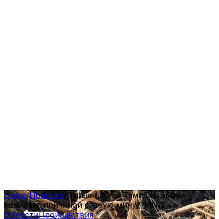
Home
/
Новости
/
Взрыв в Хуай Тамария: армия
называет причиной старую мину PMN‑2
Новости
Проишествия