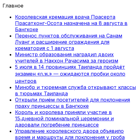
Главное
Королевская кремация врача Прасерта
Прасатхонг-Осота назначена на 8 августа в
Бангкоке
Перенос пунктов обслуживания на Санам
Луанг и расширение ограждения для
крематория с 1 августа
Министр образования наградил двоих
учителей в Накхон Рачасима за героизм
5 июля в 14 провинциях Таиланда пройдёт
экзамен «ก.พ.» — ожидаются пробки около
центров
Минобр и тюремная служба открывают классы
в тюрьмах Таиланда
Открыли приём посетителей для поклонения
праху принцессы в Бангкоке
Король и королева приняли участие в
15‑дневной поминальной церемонии и
даровали погребение принцессе
Управление королевского двора объявило
время и маршруты для поклонения у гроба