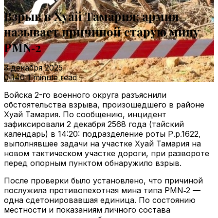
Взрыв в Хуай Тамария: армия
называет причиной старую мину
PMN‑2
3 декабря 2025
0
140
1 minute read
Войска 2-го военного округа разъяснили
обстоятельства взрыва, произошедшего в районе
Хуай Тамария. По сообщению, инцидент
зафиксировали 2 декабря 2568 года (тайский
календарь) в 14:20: подразделение роты Р.р.1622,
выполнявшее задачи на участке Хуай Тамария на
новом тактическом участке дороги, при развороте
перед опорным пунктом обнаружило взрыв.
После проверки было установлено, что причиной
послужила противопехотная мина типа PMN‑2 —
одна сдетонировавшая единица. По состоянию
местности и показаниям личного состава