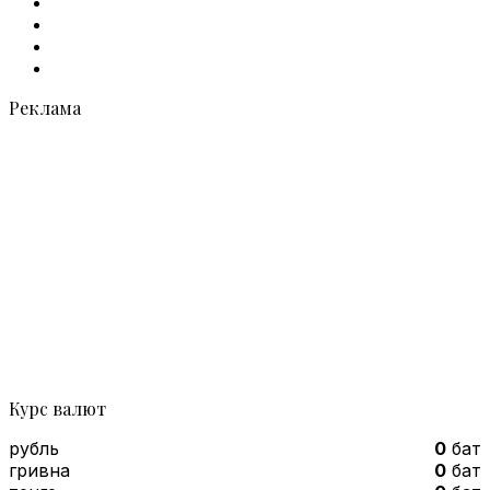
Facebook
X
vk.com
Telegram
Реклама
Курс валют
рубль
0
бат
гривна
0
бат