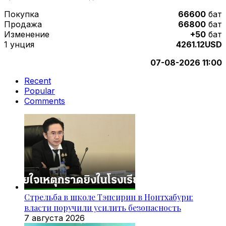
Покупка
66600
бат
Продажа
66800
бат
Изменение
+50
бат
1 унция
4261.12USD
07-08-2026 11:00
Recent
Popular
Comments
Стрельба в школе Тэпсирин в Нонтхабури:
власти поручили усилить безопасность
7 августа 2026