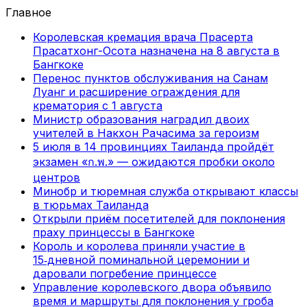
Главное
Королевская кремация врача Прасерта
Прасатхонг-Осота назначена на 8 августа в
Бангкоке
Перенос пунктов обслуживания на Санам
Луанг и расширение ограждения для
крематория с 1 августа
Министр образования наградил двоих
учителей в Накхон Рачасима за героизм
5 июля в 14 провинциях Таиланда пройдёт
экзамен «ก.พ.» — ожидаются пробки около
центров
Минобр и тюремная служба открывают классы
в тюрьмах Таиланда
Открыли приём посетителей для поклонения
праху принцессы в Бангкоке
Король и королева приняли участие в
15‑дневной поминальной церемонии и
даровали погребение принцессе
Управление королевского двора объявило
время и маршруты для поклонения у гроба