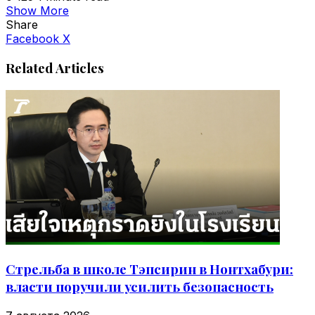
Show More
Share
VKontakte
Odnoklassniki
WhatsApp
Telegram
Viber
Facebook
X
Related Articles
Стрельба в школе Тэпсирин в Нонтхабури:
власти поручили усилить безопасность