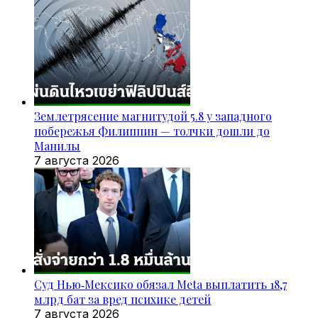
Землетрясение магнитудой 5.8 у западного
побережья Филиппин — толчки дошли до
Манилы
7 августа 2026
Суд Нью‑Мексико обязал Meta выплатить 18,7
млрд бат за вред психике детей
7 августа 2026