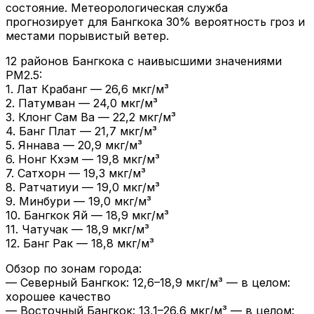
состояние. Метеорологическая служба
прогнозирует для Бангкока 30% вероятность гроз и
местами порывистый ветер.
12 районов Бангкока с наивысшими значениями
PM2.5:
1. Лат Крабанг — 26,6 мкг/м³
2. Патумван — 24,0 мкг/м³
3. Клонг Сам Ва — 22,2 мкг/м³
4. Банг Плат — 21,7 мкг/м³
5. Яннава — 20,9 мкг/м³
6. Нонг Кхэм — 19,8 мкг/м³
7. Сатхорн — 19,3 мкг/м³
8. Ратчатиуи — 19,0 мкг/м³
9. Минбури — 19,0 мкг/м³
10. Бангкок Яй — 18,9 мкг/м³
11. Чатучак — 18,9 мкг/м³
12. Банг Рак — 18,8 мкг/м³
Обзор по зонам города:
— Северный Бангкок: 12,6–18,9 мкг/м³ — в целом:
хорошее качество
— Восточный Бангкок: 13,1–26,6 мкг/м³ — в целом: