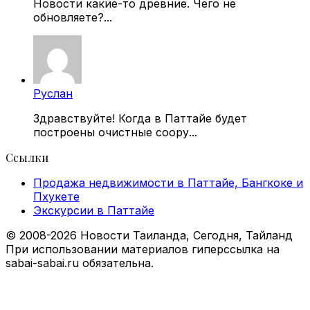
Новости какие-то древние. Чего не
обновляете?...
Руслан
Здравствуйте! Когда в Паттайе будет
построены очистные соору...
Ссылки
Продажа недвижимости в Паттайе, Бангкоке и
Пхукете
Экскурсии в Паттайе
© 2008-2026 Новости Таиланда, Сегодня, Тайланд
При использовании материалов гиперссылка на
sabai-sabai.ru обязательна.
Facebook
X
VKontakte
Odnoklassniki
WhatsApp
Telegram
Viber
Back
to
top