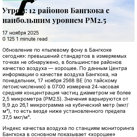
Утром: 12 районов Бангкока с
наибольшим уровнем PM2.5
17 ноября 2025
0
125
1 minute read
Обновление по «пылевому фону в Бангкоке
сегодня»: превышений стандартов в измеряемых
точках не обнаружено, в большинстве районов
качество воздуха — хорошее. По данным Центра
информации о качестве воздуха Бангкока, на
понедельник, 17 ноября 2568 BE (по тайскому
летоисчислению) в 07:00 измерена 24‑часовая
средняя концентрация частиц диаметром не более
2,5 микрометра (PM2.5). Значения варьируются от
9,9 до 26,1 микрограмма на кубический метр (мкг/
м³), то есть везде ниже установленного предела
37,5 мкг/м³.
Индекс качества воздуха по станциям мониторинга
Бангкока в основном показывает «хорошее»