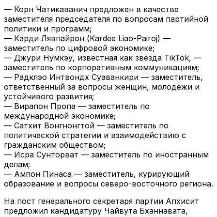
— Корн Чатикаванич предложен в качестве
заместителя председателя по вопросам партийной
политики и программ;
— Карди Лявпайрон (Kardee Liao-Pairoj) —
заместитель по цифровой экономике;
— Джури Нумкэу, известная как звезда TikTok, —
заместитель по корпоративным коммуникациям;
— Радклэо Интвондх Суаванкири — заместитель,
ответственный за вопросы женщин, молодёжи и
устойчивого развития;
— Вирапон Пропа — заместитель по
международной экономике;
— Сатхит Вонгнонгтой — заместитель по
политической стратегии и взаимодействию с
гражданским обществом;
— Исра Сунторват — заместитель по иностранным
делам;
— Ампон Пинаса — заместитель, курирующий
образование и вопросы северо-восточного региона.
На пост генерального секретаря партии Апхисит
предложил кандидатуру Чайвута Бханнавата,