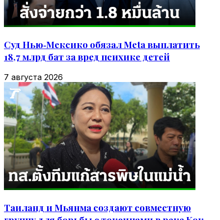
Суд Нью‑Мексико обязал Meta выплатить
18,7 млрд бат за вред психике детей
7 августа 2026
Таиланд и Мьянма создают совместную
группу для борьбы с токсинами в реке Кок