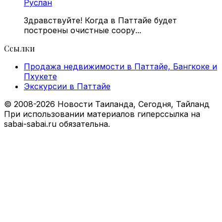
Руслан
Здравствуйте! Когда в Паттайе будет
построены очистные соору...
Ссылки
Продажа недвижимости в Паттайе, Бангкоке и
Пхукете
Экскурсии в Паттайе
© 2008-2026 Новости Таиланда, Сегодня, Тайланд
При использовании материалов гиперссылка на
sabai-sabai.ru обязательна.
Facebook
X
VKontakte
Odnoklassniki
WhatsApp
Telegram
Viber
Back
to
top
button