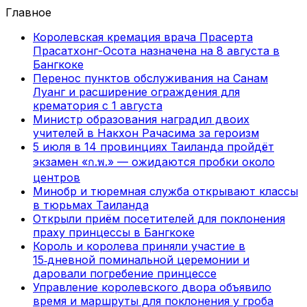
Главное
Королевская кремация врача Прасерта
Прасатхонг-Осота назначена на 8 августа в
Бангкоке
Перенос пунктов обслуживания на Санам
Луанг и расширение ограждения для
крематория с 1 августа
Министр образования наградил двоих
учителей в Накхон Рачасима за героизм
5 июля в 14 провинциях Таиланда пройдёт
экзамен «ก.พ.» — ожидаются пробки около
центров
Минобр и тюремная служба открывают классы
в тюрьмах Таиланда
Открыли приём посетителей для поклонения
праху принцессы в Бангкоке
Король и королева приняли участие в
15‑дневной поминальной церемонии и
даровали погребение принцессе
Управление королевского двора объявило
время и маршруты для поклонения у гроба