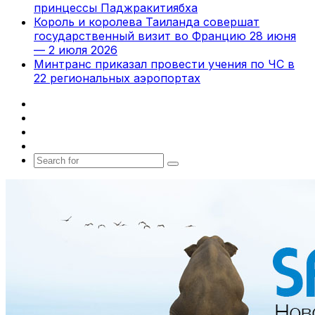
принцессы Паджракитиябха
Король и королева Таиланда совершат
государственный визит во Францию 28 июня
— 2 июля 2026
Минтранс приказал провести учения по ЧС в
22 региональных аэропортах
Facebook
X
vk.com
Telegram
Search
for