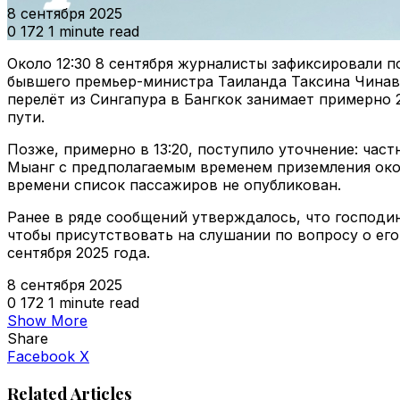
8 сентября 2025
0
172
1 minute read
Около 12:30 8 сентября журналисты зафиксировали по 
бывшего премьер-министра Таиланда Таксина Чинава
перелёт из Сингапура в Бангкок занимает примерно 
пути.
Позже, примерно в 13:20, поступило уточнение: час
Мыанг с предполагаемым временем приземления окол
времени список пассажиров не опубликован.
Ранее в ряде сообщений утверждалось, что господин 
чтобы присутствовать на слушании по вопросу о ег
сентября 2025 года.
8 сентября 2025
0
172
1 minute read
Show More
Share
VKontakte
Odnoklassniki
WhatsApp
Telegram
Viber
Facebook
X
Related Articles