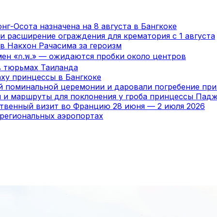
нг-Осота назначена на 8 августа в Бангкоке
и расширение ограждения для крематория с 1 августа
в Накхон Рачасима за героизм
мен «ก.พ.» — ожидаются пробки около центров
в тюрьмах Таиланда
ху принцессы в Бангкоке
ой поминальной церемонии и даровали погребение пр
я и маршруты для поклонения у гроба принцессы Пад
ственный визит во Францию 28 июня — 2 июля 2026
 региональных аэропортах