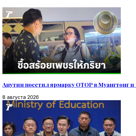
Анутин посетил ярмарку OTOP в Муангтонг и к
8 августа 2026