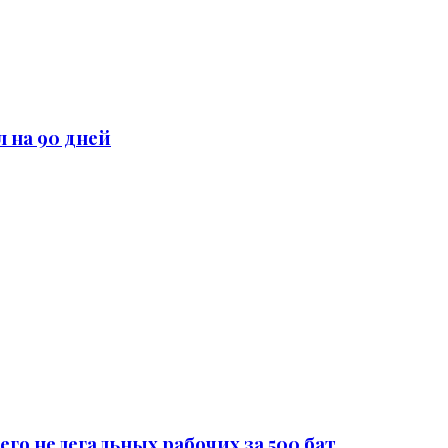
 на 90 дней
го нелегальных рабочих за 500 бат