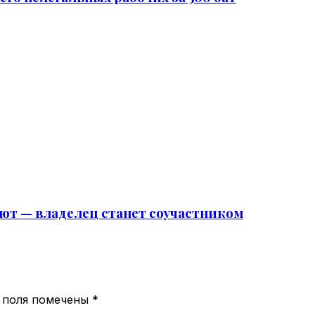
яют — владелец станет соучастником
 поля помечены
*