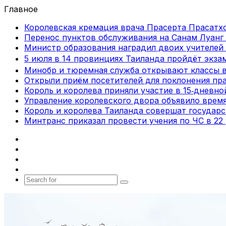
Главное
Королевская кремация врача Прасерта Прасатхо
Перенос пунктов обслуживания на Санам Луанг 
Министр образования наградил двоих учителей 
5 июля в 14 провинциях Таиланда пройдёт экза
Минобр и тюремная служба открывают классы 
Открыли приём посетителей для поклонения пра
Король и королева приняли участие в 15‑дневн
Управление королевского двора объявило врем
Король и королева Таиланда совершат государ
Минтранс приказал провести учения по ЧС в 22
Facebook
X
vk.com
Telegram
Search
for