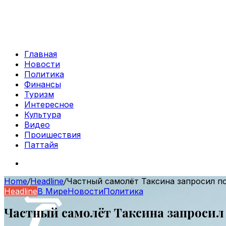
Главная
Новости
Политика
Финансы
Туризм
Интересное
Культура
Видео
Проишествия
Паттайя
Search
for
Home
/
Headline
/
Частный самолёт Таксина запросил по
Headline
В Мире
Новости
Политика
Частный самолёт Таксина запросил п