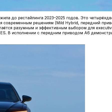
ожила до рестайлинга 2023–2025 годов. Это четырёхд
я современным решениям (Mild Hybrid, передний прив
аётся разумным и эффективным выбором для executi
us ES. В исполнении с передним приводом A6 демонст