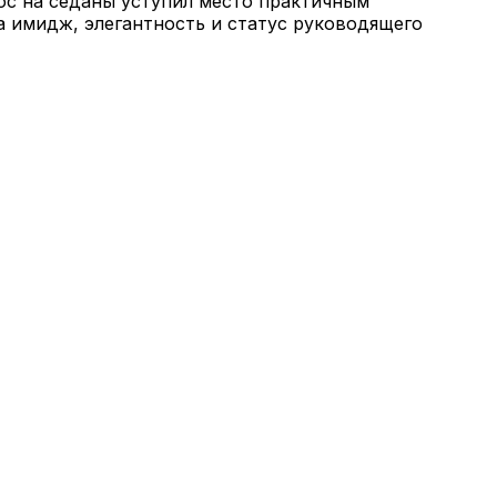
ос на седаны уступил место практичным
а имидж, элегантность и статус руководящего