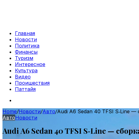
Главная
Новости
Политика
Финансы
Туризм
Интересное
Культура
Видео
Проишествия
Паттайя
Search
for
Home
/
Новости
/
Авто
/
Audi A6 Sedan 40 TFSI S‑Line —
Авто
Новости
Audi A6 Sedan 40 TFSI S‑Line — сбор