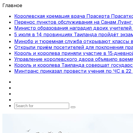
Главное
Королевская кремация врача Прасерта Прасатхо
Перенос пунктов обслуживания на Санам Луанг 
Министр образования наградил двоих учителей 
5 июля в 14 провинциях Таиланда пройдёт экза
Минобр и тюремная служба открывают классы 
Открыли приём посетителей для поклонения пра
Король и королева приняли участие в 15‑дневн
Управление королевского двора объявило врем
Король и королева Таиланда совершат государ
Минтранс приказал провести учения по ЧС в 22
Facebook
X
vk.com
Telegram
Search
for