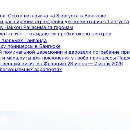
нг-Осота назначена на 8 августа в Бангкоке
и расширение ограждения для крематория с 1 августа
в Накхон Рачасима за героизм
мен «ก.พ.» — ожидаются пробки около центров
в тюрьмах Таиланда
ху принцессы в Бангкоке
ой поминальной церемонии и даровали погребение пр
я и маршруты для поклонения у гроба принцессы Пад
ственный визит во Францию 28 июня — 2 июля 2026
 региональных аэропортах