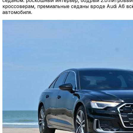
седаном: роскошный интерьер, бодрый 2.0‑литровый
кроссоверам, премиальные седаны вроде Audi A6 вс
автомобиля.