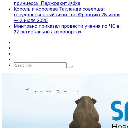
принцессы Паджракитиябха
Король и королева Таиланда совершат
государственный визит во Францию 28 июня
— 2 июля 2026
Минтранс приказал провести учения по ЧС в
22 региональных аэропортах
Facebook
X
vk.com
Telegram
Search
for