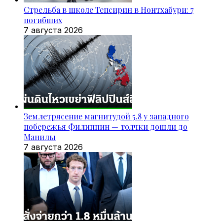
Стрельба в школе Тепсирин в Нонтхабури: 7
погибших
7 августа 2026
Землетрясение магнитудой 5.8 у западного
побережья Филиппин — толчки дошли до
Манилы
7 августа 2026