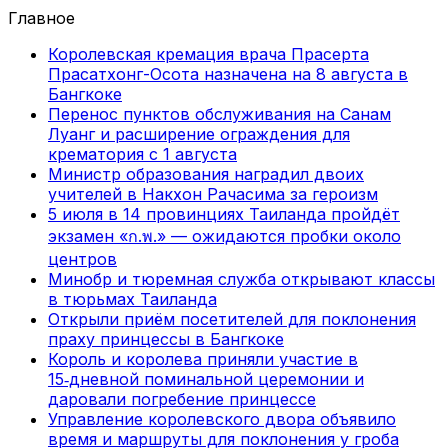
Главное
Королевская кремация врача Прасерта
Прасатхонг-Осота назначена на 8 августа в
Бангкоке
Перенос пунктов обслуживания на Санам
Луанг и расширение ограждения для
крематория с 1 августа
Министр образования наградил двоих
учителей в Накхон Рачасима за героизм
5 июля в 14 провинциях Таиланда пройдёт
экзамен «ก.พ.» — ожидаются пробки около
центров
Минобр и тюремная служба открывают классы
в тюрьмах Таиланда
Открыли приём посетителей для поклонения
праху принцессы в Бангкоке
Король и королева приняли участие в
15‑дневной поминальной церемонии и
даровали погребение принцессе
Управление королевского двора объявило
время и маршруты для поклонения у гроба