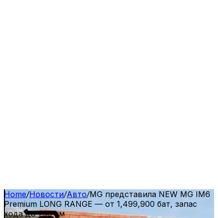
Home
/
Новости
/
Авто
/
MG представила NEW MG IM6
Premium LONG RANGE — от 1,499,900 бат, запас
хода до 750 км