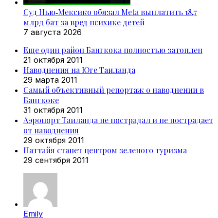
Суд Нью‑Мексико обязал Meta выплатить 18,7
млрд бат за вред психике детей
7 августа 2026
Еще один район Бангкока полностью затоплен
21 октября 2011
Наводнения на Юге Таиланда
29 марта 2011
Самый объективный репортаж о наводнении в
Бангкоке
31 октября 2011
Аэропорт Таиланда не пострадал и не пострадает
от наводнения
29 октября 2011
Паттайя станет центром зеленого туризма
29 сентября 2011
Emily