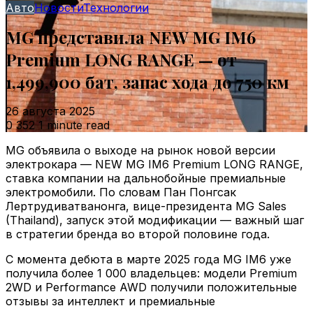
Авто
Новости
Технологии
MG представила NEW MG IM6
Premium LONG RANGE — от
1,499,900 бат, запас хода до 750 км
26 августа 2025
0
352
1 minute read
MG объявила о выходе на рынок новой версии
электрокара — NEW MG IM6 Premium LONG RANGE,
ставка компании на дальнобойные премиальные
электромобили. По словам Пан Понгсак
Лертрудиватванонга, вице-президента MG Sales
(Thailand), запуск этой модификации — важный шаг
в стратегии бренда во второй половине года.
С момента дебюта в марте 2025 года MG IM6 уже
получила более 1 000 владельцев: модели Premium
2WD и Performance AWD получили положительные
отзывы за интеллект и премиальные