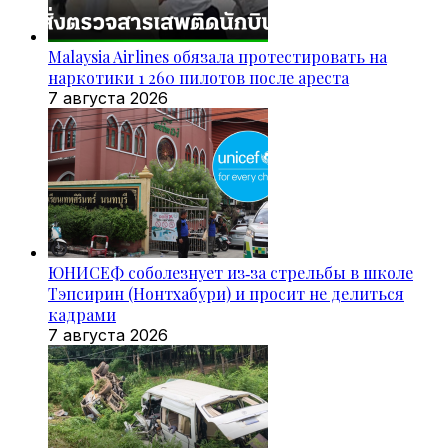
Malaysia Airlines обязала протестировать на
наркотики 1 260 пилотов после ареста
7 августа 2026
ЮНИСЕФ соболезнует из‑за стрельбы в школе
Тэпсирин (Нонтхабури) и просит не делиться
кадрами
7 августа 2026