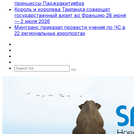
принцессы Паджракитиябха
Король и королева Таиланда совершат
государственный визит во Францию 28 июня
— 2 июля 2026
Минтранс приказал провести учения по ЧС в
22 региональных аэропортах
Facebook
X
vk.com
Telegram
Search
for