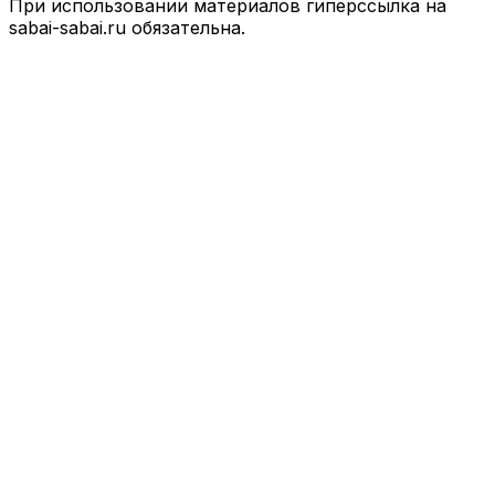
При использовании материалов гиперссылка на
sabai-sabai.ru обязательна.
Facebook
X
VKontakte
Odnoklassniki
WhatsApp
Telegram
Viber
Back
to
top
button