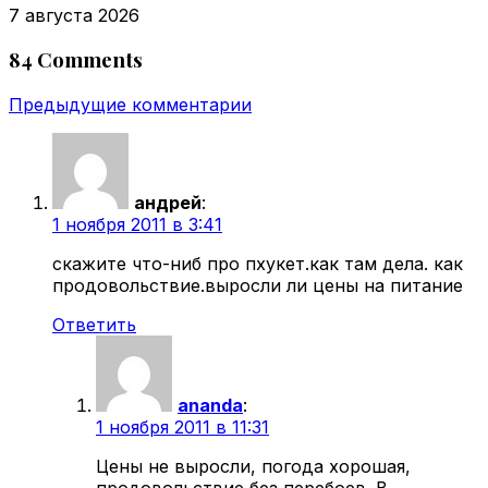
7 августа 2026
84 Comments
Навигация
Предыдущие комментарии
по
комментариям
андрей
:
1 ноября 2011 в 3:41
скажите что-ниб про пхукет.как там дела. как
продовольствие.выросли ли цены на питание
Ответить
ananda
:
1 ноября 2011 в 11:31
Цены не выросли, погода хорошая,
продовольствие без перебоев. В