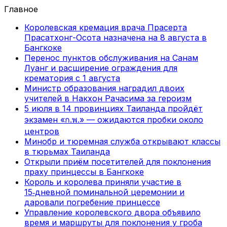
Главное
Королевская кремация врача Прасерта
Прасатхонг-Осота назначена на 8 августа в
Бангкоке
Перенос пунктов обслуживания на Санам
Луанг и расширение ограждения для
крематория с 1 августа
Министр образования наградил двоих
учителей в Накхон Рачасима за героизм
5 июля в 14 провинциях Таиланда пройдёт
экзамен «ก.พ.» — ожидаются пробки около
центров
Минобр и тюремная служба открывают классы
в тюрьмах Таиланда
Открыли приём посетителей для поклонения
праху принцессы в Бангкоке
Король и королева приняли участие в
15‑дневной поминальной церемонии и
даровали погребение принцессе
Управление королевского двора объявило
время и маршруты для поклонения у гроба