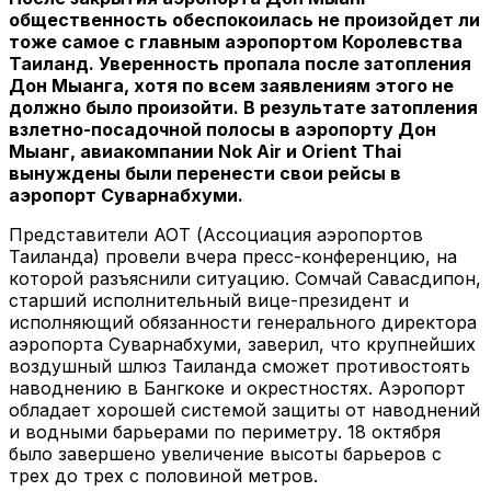
общественность обеспокоилась не произойдет ли
тоже самое с главным аэропортом Королевства
Таиланд. Уверенность пропала после затопления
Дон Мыанга, хотя по всем заявлениям этого не
должно было произойти. В результате затопления
взлетно-посадочной полосы в аэропорту Дон
Мыанг, авиакомпании Nok Air и Orient Thai
вынуждены были перенести свои рейсы в
аэропорт Суварнабхуми.
Представители АОТ (Ассоциация аэропортов
Таиланда) провели вчера пресс-конференцию, на
которой разъяснили ситуацию. Сомчай Савасдипон,
старший исполнительный вице-президент и
исполняющий обязанности генерального директора
аэропорта Суварнабхуми, заверил, что крупнейших
воздушный шлюз Таиланда сможет противостоять
наводнению в Бангкоке и окрестностях. Аэропорт
обладает хорошей системой защиты от наводнений
и водными барьерами по периметру. 18 октября
было завершено увеличение высоты барьеров с
трех до трех с половиной метров.