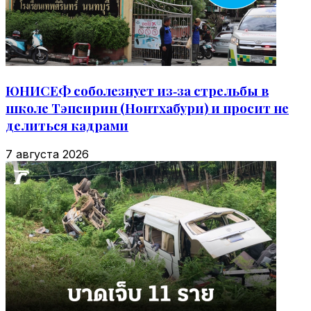
ЮНИСЕФ соболезнует из‑за стрельбы в
школе Тэпсирин (Нонтхабури) и просит не
делиться кадрами
7 августа 2026