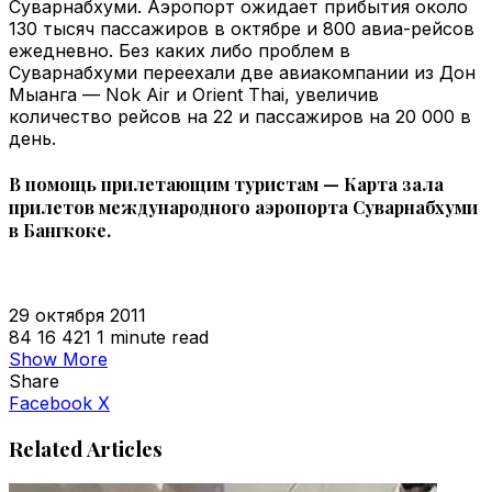
Суварнабхуми. Аэропорт ожидает прибытия около
130 тысяч пассажиров в октябре и 800 авиа-рейсов
ежедневно. Без каких либо проблем в
Суварнабхуми переехали две авиакомпании из Дон
Мыанга — Nok Air и Orient Thai, увеличив
количество рейсов на 22 и пассажиров на 20 000 в
день.
В помощь прилетающим туристам — Карта зала
прилетов международного аэропорта Суварнабхуми
в Бангкоке.
29 октября 2011
84
16 421
1 minute read
Show More
Share
VKontakte
Odnoklassniki
WhatsApp
Telegram
Viber
Facebook
X
Related Articles