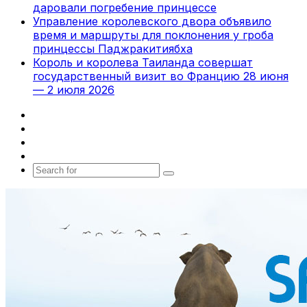
даровали погребение принцессе
Управление королевского двора объявило
время и маршруты для поклонения у гроба
принцессы Паджракитиябха
Король и королева Таиланда совершат
государственный визит во Францию 28 июня
— 2 июля 2026
Facebook
X
vk.com
Telegram
Search
for