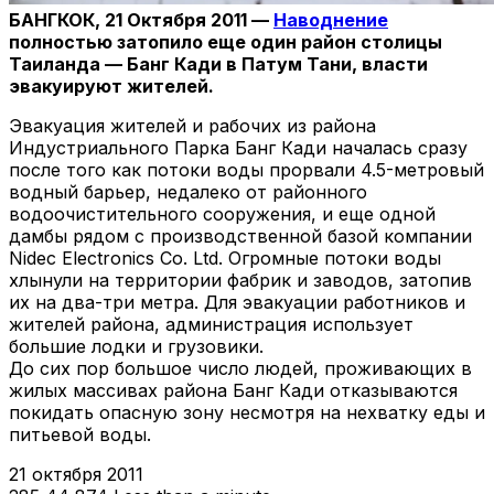
БАНГКОК, 21 Октября 2011 —
Наводнение
полностью затопило еще один район столицы
Таиланда — Банг Кади в Патум Тани, власти
эвакуируют жителей.
Эвакуация жителей и рабочих из района
Индустриального Парка Банг Кади началась сразу
после того как потоки воды прорвали 4.5-метровый
водный барьер, недалеко от районного
водоочистительного сооружения, и еще одной
дамбы рядом с производственной базой компании
Nidec Electronics Co. Ltd. Огромные потоки воды
хлынули на территории фабрик и заводов, затопив
их на два-три метра. Для эвакуации работников и
жителей района, администрация использует
большие лодки и грузовики.
До сих пор большое число людей, проживающих в
жилых массивах района Банг Кади отказываются
покидать опасную зону несмотря на нехватку еды и
питьевой воды.
21 октября 2011