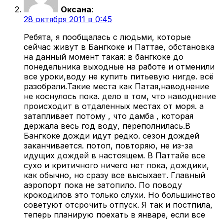
Оксана
:
28 октября 2011 в 0:45
Ребята, я пообщалась с людьми, которые
сейчас живут в Бангкоке и Паттае, обстановка
на данный момент такая: в бангкоке до
понедельника выходные на работе и отменили
все уроки,воду не купить питьевую нигде. всё
разобрали.Такие места как Патая,наводнение
не коснулось пока. дело в том, что наводнение
происходит в отдаленных местах от моря. а
затапливает потому , что дамба , которая
держала весь год воду, переполнилась.В
Бангкоке дожди идут редко. сезон дождей
заканчивается. потоп, повторяю, не из-за
идущих дождей в настоящем. В Паттайе все
сухо и критичного ничего нет пока, дождики,
как обычно, но сразу все высыхает. Главный
аэропорт пока не затопило. По поводу
крокодилов это только слухи. Но большинство
советуют отсрочить отпуск. Я так и постпила,
теперь планирую поехать в январе, если все