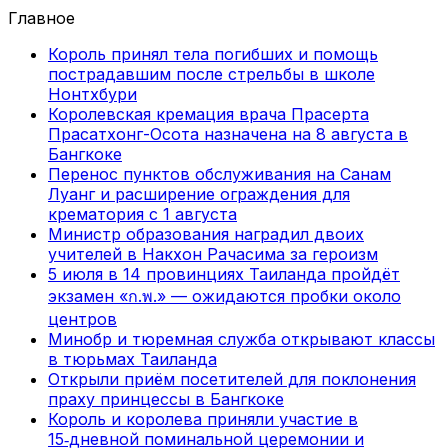
Главное
Король принял тела погибших и помощь
пострадавшим после стрельбы в школе
Нонтхбури
Королевская кремация врача Прасерта
Прасатхонг-Осота назначена на 8 августа в
Бангкоке
Перенос пунктов обслуживания на Санам
Луанг и расширение ограждения для
крематория с 1 августа
Министр образования наградил двоих
учителей в Накхон Рачасима за героизм
5 июля в 14 провинциях Таиланда пройдёт
экзамен «ก.พ.» — ожидаются пробки около
центров
Минобр и тюремная служба открывают классы
в тюрьмах Таиланда
Открыли приём посетителей для поклонения
праху принцессы в Бангкоке
Король и королева приняли участие в
15‑дневной поминальной церемонии и