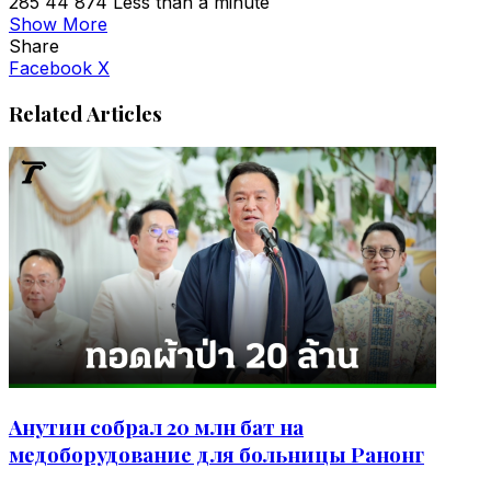
285
44 874
Less than a minute
Show More
Share
VKontakte
Odnoklassniki
WhatsApp
Telegram
Viber
Facebook
X
Related Articles
Анутин собрал 20 млн бат на
медоборудование для больницы Ранонг