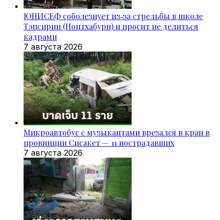
ЮНИСЕФ соболезнует из‑за стрельбы в школе
Тэпсирин (Нонтхабури) и просит не делиться
кадрами
7 августа 2026
Микроавтобус с музыкантами врезался в кран в
провинции Сисакет — 11 пострадавших
7 августа 2026