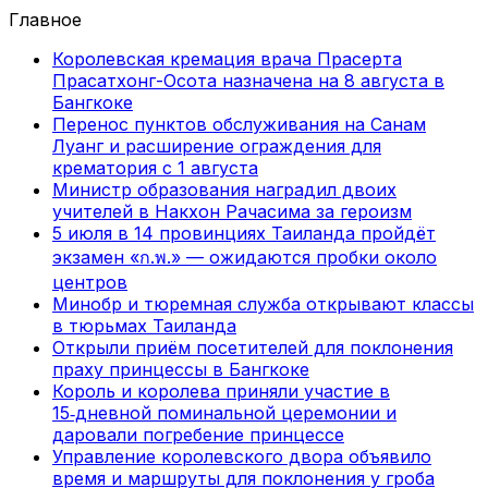
Главное
Королевская кремация врача Прасерта
Прасатхонг-Осота назначена на 8 августа в
Бангкоке
Перенос пунктов обслуживания на Санам
Луанг и расширение ограждения для
крематория с 1 августа
Министр образования наградил двоих
учителей в Накхон Рачасима за героизм
5 июля в 14 провинциях Таиланда пройдёт
экзамен «ก.พ.» — ожидаются пробки около
центров
Минобр и тюремная служба открывают классы
в тюрьмах Таиланда
Открыли приём посетителей для поклонения
праху принцессы в Бангкоке
Король и королева приняли участие в
15‑дневной поминальной церемонии и
даровали погребение принцессе
Управление королевского двора объявило
время и маршруты для поклонения у гроба