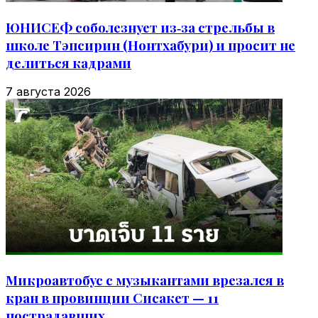
ЮНИСЕФ соболезнует из‑за стрельбы в
школе Тэпсирин (Нонтхабури) и просит не
делиться кадрами
7 августа 2026
Микроавтобус с музыкантами врезался в
кран в провинции Сисакет — 11
пострадавших