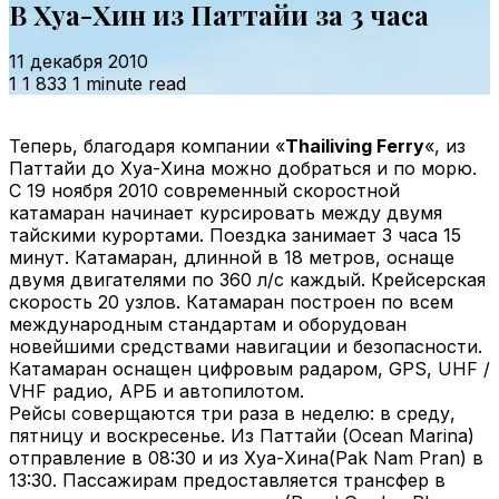
В Хуа-Хин из Паттайи за 3 часа
11 декабря 2010
1
1 833
1 minute read
Теперь, благодаря компании «
Thailiving Ferry
«, из
Паттайи до Хуа-Хина можно добраться и по морю.
С 19 ноября 2010 современный скоростной
катамаран начинает курсировать между двумя
тайскими курортами.
Поездка занимает 3 часа 15
минут. Катамаран, длинной в 18 метров, оснаще
двумя двигателями по 360 л/с каждый. Крейсерская
скорость 20 узлов. Катамаран построен по всем
международным стандартам и оборудован
новейшими средствами навигации и безопасности.
Катамаран оснащен цифровым радаром, GPS, UHF /
VHF радио, АРБ и автопилотом.
Рейсы соверщаются три раза в неделю: в среду,
пятницу и воскресенье. Из Паттайи (Ocean Marina)
отправление в 08:30 и из Хуа-Хина(Pak Nam Pran) в
13:30. Пассажирам предоставляется трансфер в