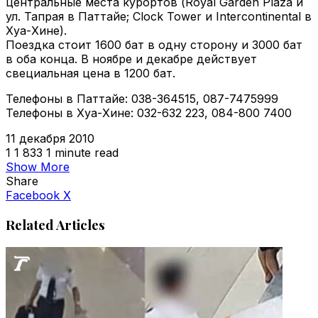
центральные места курортов (Royal Garden Plaza и
ул. Тапрая в Паттайе; Clock Tower и Intercontinental в
Хуа-Хине).
Поездка стоит 1600 бат в одну сторону и 3000 бат
в оба конца. В ноябре и декабре действует
свециальная цена в 1200 бат.
Телефоны в Паттайе: 038-364515, 087-7475999
Телефоны в Хуа-Хине: 032-632 223, 084-800 7400
11 декабря 2010
1
1 833
1 minute read
Show More
Share
VKontakte
Odnoklassniki
WhatsApp
Telegram
Viber
Facebook
X
Related Articles