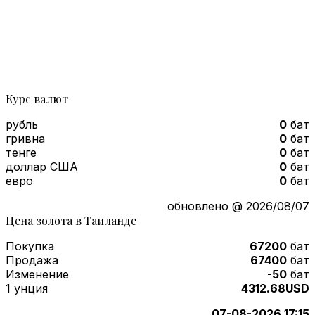
Курс валют
рубль
0
бат
гривна
0
бат
тенге
0
бат
доллар США
0
бат
евро
0
бат
обновлено @ 2026/08/07
Цена золота в Таиланде
Покупка
67200
бат
Продажа
67400
бат
Изменение
-50
бат
1 унция
4312.68USD
07-08-2026 17:15