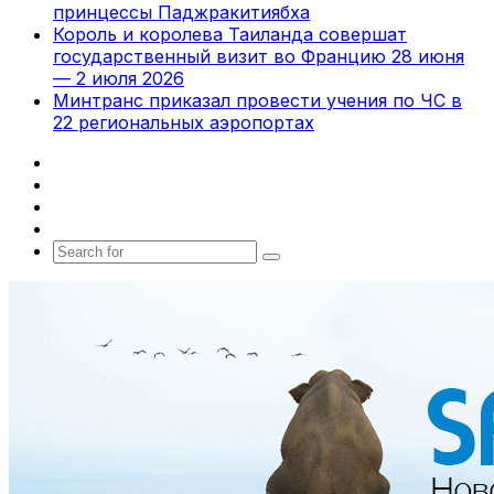
принцессы Паджракитиябха
Король и королева Таиланда совершат
государственный визит во Францию 28 июня
— 2 июля 2026
Минтранс приказал провести учения по ЧС в
22 региональных аэропортах
Facebook
X
vk.com
Telegram
Search
for