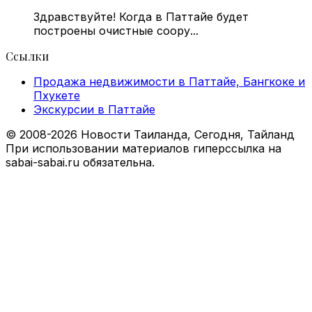
Здравствуйте! Когда в Паттайе будет
построены очистные соору...
Ссылки
Продажа недвижимости в Паттайе, Бангкоке и
Пхукете
Экскурсии в Паттайе
© 2008-2026 Новости Таиланда, Сегодня, Тайланд
При использовании материалов гиперссылка на
sabai-sabai.ru обязательна.
Facebook
X
VKontakte
Odnoklassniki
WhatsApp
Telegram
Viber
Back
to
top
button