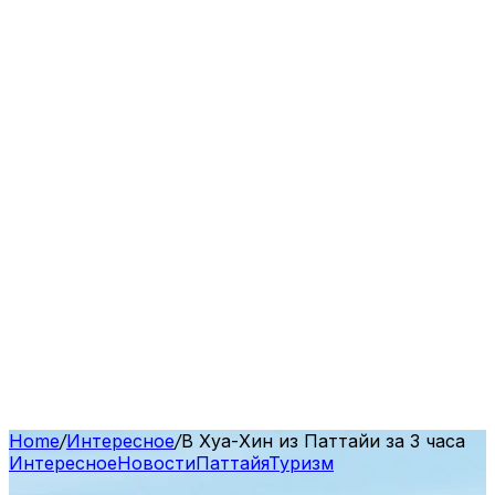
Home
/
Интересное
/
В Хуа-Хин из Паттайи за 3 часа
Интересное
Новости
Паттайя
Туризм