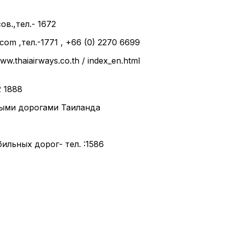
в.,тел.- 1672
om ,тел.-1771 , +66 (0) 2270 6699
w.thaiairways.co.th / index_en.html
2 1888
ными дорогами Таиланда
ильных дорог- тел. :1586