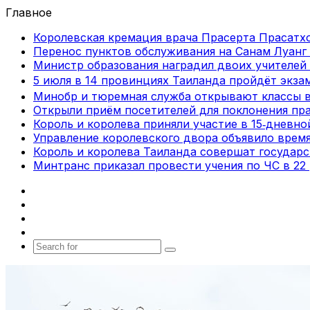
Главное
Королевская кремация врача Прасерта Прасатхо
Перенос пунктов обслуживания на Санам Луанг 
Министр образования наградил двоих учителей 
5 июля в 14 провинциях Таиланда пройдёт экза
Минобр и тюремная служба открывают классы 
Открыли приём посетителей для поклонения пра
Король и королева приняли участие в 15‑дневн
Управление королевского двора объявило врем
Король и королева Таиланда совершат государ
Минтранс приказал провести учения по ЧС в 22
Facebook
X
vk.com
Telegram
Search
for