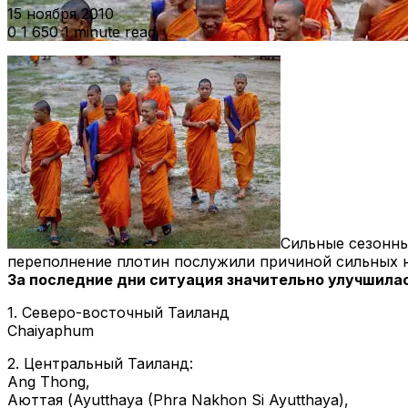
15 ноября 2010
0
1 650
1 minute read
Сильные сезонны
переполнение плотин послужили причиной сильных н
За последние дни ситуация значительно улучшилас
1. Северо-восточный Таиланд
Chaiyaphum
2. Центральный Таиланд:
Ang Thong,
Аюттая (Ayutthaya (Phra Nakhon Si Ayutthaya),