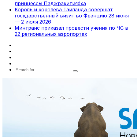
принцессы Паджракитиябха
Король и королева Таиланда совершат
государственный визит во Францию 28 июня
— 2 июля 2026
Минтранс приказал провести учения по ЧС в
22 региональных аэропортах
Facebook
X
vk.com
Telegram
Search
for