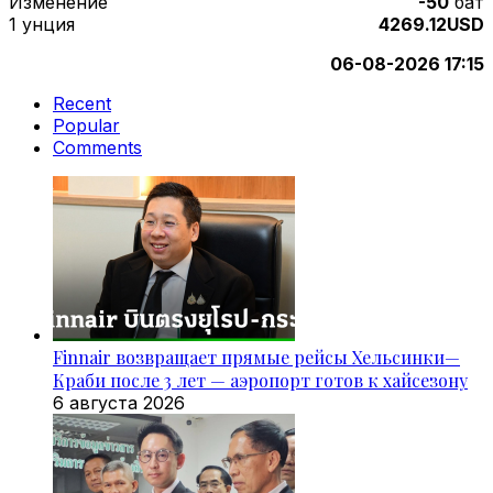
Изменение
-50
бат
1 унция
4269.12USD
06-08-2026 17:15
Recent
Popular
Comments
Finnair возвращает прямые рейсы Хельсинки—
Краби после 3 лет — аэропорт готов к хайсезону
6 августа 2026