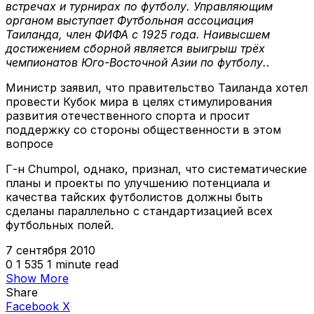
встречах и турнирах по футболу. Управляющим
органом выступает Футбольная ассоциация
Таиланда, член ФИФА с 1925 года. Наивысшем
достижением сборной является выигрыш трёх
чемпионатов Юго-Восточной Азии по футболу.
.
Министр заявил, что правительство Таиланда хотел
провести Кубок мира в целях стимулирования
развития отечественного спорта и просит
поддержку со стороны общественности в этом
вопросе
Г-н Chumpol, однако, признал, что систематические
планы и проекты по улучшению потенциала и
качества тайских футболистов должны быть
сделаны параллельно с стандартизацией всех
футбольных полей.
7 сентября 2010
0
1 535
1 minute read
Show More
Share
VKontakte
Odnoklassniki
WhatsApp
Telegram
Viber
Facebook
X