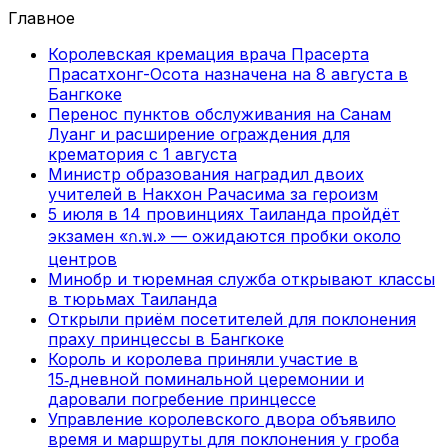
Главное
Королевская кремация врача Прасерта
Прасатхонг-Осота назначена на 8 августа в
Бангкоке
Перенос пунктов обслуживания на Санам
Луанг и расширение ограждения для
крематория с 1 августа
Министр образования наградил двоих
учителей в Накхон Рачасима за героизм
5 июля в 14 провинциях Таиланда пройдёт
экзамен «ก.พ.» — ожидаются пробки около
центров
Минобр и тюремная служба открывают классы
в тюрьмах Таиланда
Открыли приём посетителей для поклонения
праху принцессы в Бангкоке
Король и королева приняли участие в
15‑дневной поминальной церемонии и
даровали погребение принцессе
Управление королевского двора объявило
время и маршруты для поклонения у гроба