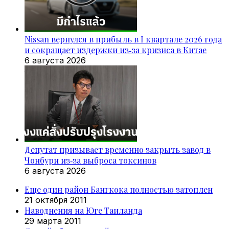
Nissan вернулся в прибыль в I квартале 2026 года
и сокращает издержки из‑за кризиса в Китае
6 августа 2026
Депутат призывает временно закрыть завод в
Чонбури из‑за выброса токсинов
6 августа 2026
Еще один район Бангкока полностью затоплен
21 октября 2011
Наводнения на Юге Таиланда
29 марта 2011