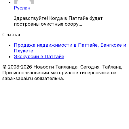
Руслан
Здравствуйте! Когда в Паттайе будет
построены очистные соору...
Ссылки
Продажа недвижимости в Паттайе, Бангкоке и
Пхукете
Экскурсии в Паттайе
© 2008-2026 Новости Таиланда, Сегодня, Тайланд
При использовании материалов гиперссылка на
sabai-sabai.ru обязательна.
Facebook
X
VKontakte
Odnoklassniki
WhatsApp
Telegram
Viber
Back
to
top
button