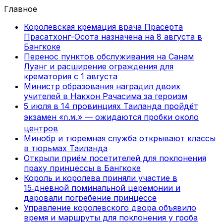
Главное
Королевская кремация врача Прасерта
Прасатхонг-Осота назначена на 8 августа в
Бангкоке
Перенос пунктов обслуживания на Санам
Луанг и расширение ограждения для
крематория с 1 августа
Министр образования наградил двоих
учителей в Накхон Рачасима за героизм
5 июля в 14 провинциях Таиланда пройдёт
экзамен «ก.พ.» — ожидаются пробки около
центров
Минобр и тюремная служба открывают классы
в тюрьмах Таиланда
Открыли приём посетителей для поклонения
праху принцессы в Бангкоке
Король и королева приняли участие в
15‑дневной поминальной церемонии и
даровали погребение принцессе
Управление королевского двора объявило
время и маршруты для поклонения у гроба