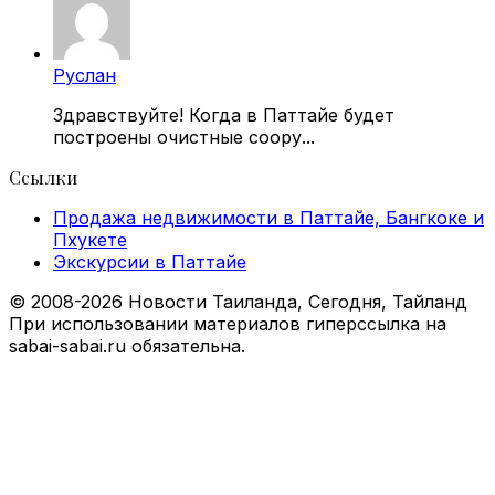
Руслан
Здравствуйте! Когда в Паттайе будет
построены очистные соору...
Ссылки
Продажа недвижимости в Паттайе, Бангкоке и
Пхукете
Экскурсии в Паттайе
© 2008-2026 Новости Таиланда, Сегодня, Тайланд
При использовании материалов гиперссылка на
sabai-sabai.ru обязательна.
Facebook
X
VKontakte
Odnoklassniki
WhatsApp
Telegram
Viber
Back
to
top
button