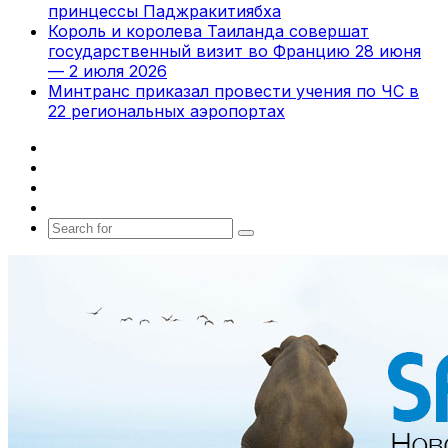
принцессы Паджракитиябха
Король и королева Таиланда совершат
государственный визит во Францию 28 июня
— 2 июля 2026
Минтранс приказал провести учения по ЧС в
22 региональных аэропортах
Facebook
X
vk.com
Telegram
Search
for