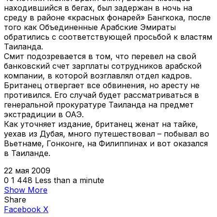
находившийся в бегах, был задержан в ночь на
среду в районе «красных фонарей» Бангкока, после
того как Объединенные Арабские Эмираты
обратились с соответствующей просьбой к властям
Таиланда.
Смит подозревается в том, что перевел на свой
банковский счет зарплаты сотрудников арабской
компании, в которой возглавлял отдел кадров.
Британец отвергает все обвинения, но аресту не
противился. Его случай будет рассматриваться в
генеральной прокуратуре Таиланда на предмет
экстрадиции в ОАЭ.
Как уточняет издание, британец женат на тайке,
уехав из Дубая, много путешествовал – побывал во
Вьетнаме, Гонконге, на Филиппинах и вот оказался
в Таиланде.
22 мая 2009
0
1 448
Less than a minute
Show More
Share
VKontakte
Odnoklassniki
WhatsApp
Telegram
Viber
Facebook
X