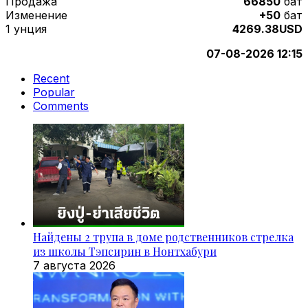
Продажа
66850
бат
Изменение
+50
бат
1 унция
4269.38USD
07-08-2026 12:15
Recent
Popular
Comments
Найдены 2 трупа в доме родственников стрелка
из школы Тэпсирин в Нонтхабури
7 августа 2026