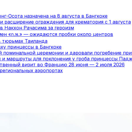
нг-Осота назначена на 8 августа в Бангкоке
и расширение ограждения для крематория с 1 августа
в Накхон Рачасима за героизм
мен «ก.พ.» — ожидаются пробки около центров
в тюрьмах Таиланда
ху принцессы в Бангкоке
ой поминальной церемонии и даровали погребение пр
я и маршруты для поклонения у гроба принцессы Пад
ственный визит во Францию 28 июня — 2 июля 2026
 региональных аэропортах