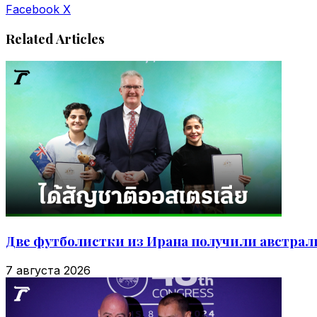
VKontakte
Odnoklassniki
WhatsApp
Telegram
Viber
Facebook
X
Related Articles
Две футболистки из Ирана получили австрал
7 августа 2026