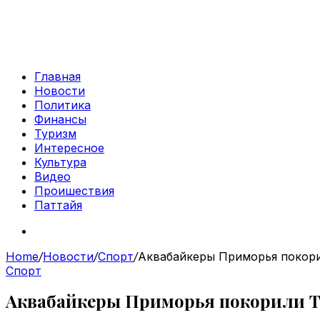
Главная
Новости
Политика
Финансы
Туризм
Интересное
Культура
Видео
Проишествия
Паттайя
Search
for
Home
/
Новости
/
Спорт
/
Аквабайкеры Приморья покор
Спорт
Аквабайкеры Приморья покорили 