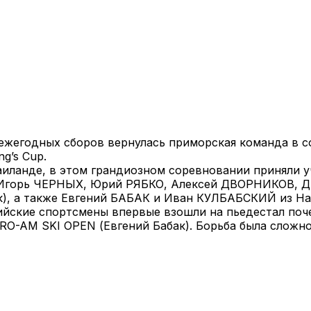
с ежегодных сборов вернулась приморская команда в с
g’s Cup.
иланде, в этом грандиозном соревновании приняли уч
 Игорь ЧЕРНЫХ, Юрий РЯБКО, Алексей ДВОРНИКОВ, 
, а также Евгений БАБАК и Иван КУЛБАБСКИЙ из На
йские спортсмены впервые взошли на пьедестал почет
 PRO-AM SKI OPEN (Евгений Бабак). Борьба была сложн