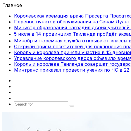
Главное
Королевская кремация врача Прасерта Прасатхо
Перенос пунктов обслуживания на Санам Луанг 
Министр образования наградил двоих учителей 
5 июля в 14 провинциях Таиланда пройдёт экза
Минобр и тюремная служба открывают классы 
Открыли приём посетителей для поклонения пра
Король и королева приняли участие в 15‑дневн
Управление королевского двора объявило врем
Король и королева Таиланда совершат государ
Минтранс приказал провести учения по ЧС в 22
Facebook
X
vk.com
Telegram
Search
for