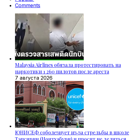
Comments
Malaysia Airlines обязала протестировать на
наркотики 1 260 пилотов после ареста
7 августа 2026
ЮНИСЕФ соболезнует из‑за стрельбы в школе
Тэпсирин (Нонтхабури) и просит не делиться