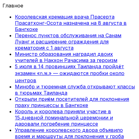
Главное
Королевская кремация врача Прасерта
Прасатхонг-Осота назначена на 8 августа в
Бангкоке
Перенос пунктов обслуживания на Санам
Луанг и расширение ограждения для
крематория с 1 августа
Министр образования наградил двоих
учителей в Накхон Рачасима за героизм
5 июля в 14 провинциях Таиланда пройдёт
экзамен «ก.พ.» — ожидаются пробки около
центров
Минобр и тюремная служба открывают классы
в тюрьмах Таиланда
Открыли приём посетителей для поклонения
праху принцессы в Бангкоке
Король и королева приняли участие в
15‑дневной поминальной церемонии и
даровали погребение принцессе
Управление королевского двора объявило
время и маршруты для поклонения у гроба