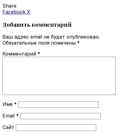
Share
VKontakte
Odnoklassniki
WhatsApp
Telegram
Viber
Facebook
X
Добавить комментарий
Ваш адрес email не будет опубликован.
Обязательные поля помечены
*
Комментарий
*
Имя
*
Email
*
Сайт