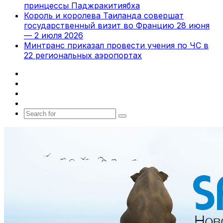
принцессы Паджракитиябха
Король и королева Таиланда совершат
государственный визит во Францию 28 июня
— 2 июля 2026
Минтранс приказал провести учения по ЧС в
22 региональных аэропортах
Facebook
X
vk.com
Telegram
Search
for