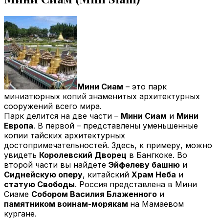
Мини Сиам
– это парк
миниатюрных копий знаменитых архитектурных
сооружений всего мира.
Парк делится на две части –
Мини Сиам
и
Мини
Европа
. В первой – представлены уменьшенные
копии тайских архитектурных
достопримечательностей. Здесь, к примеру, можно
увидеть
Королевский Дворец
в Бангкоке. Во
второй части вы найдете
Эйфелеву башню
и
Сиднейскую оперу
, китайский
Храм Неба
и
статую Свободы
. Россия представлена в Мини
Сиаме
Собором Василия Блаженного
и
памятником воинам-морякам
на Мамаевом
кургане.